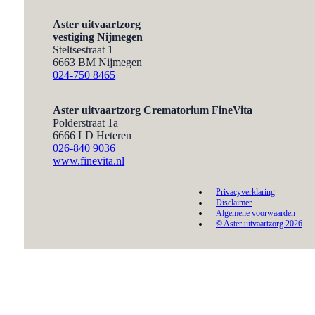
Aster uitvaartzorg
vestiging Nijmegen
Steltsestraat 1
6663 BM Nijmegen
024-750 8465
Aster uitvaartzorg
Crematorium FineVita
Polderstraat 1a
6666 LD Heteren
026-840 9036
www.finevita.nl
Privacyverklaring
Disclaimer
Algemene voorwaarden
© Aster uitvaartzorg 2026