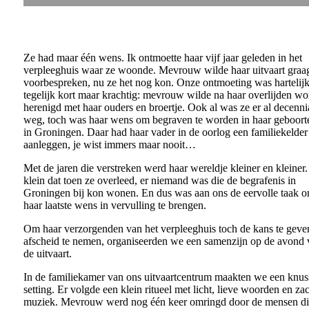
Ze had maar één wens. Ik ontmoette haar vijf jaar geleden in het
verpleeghuis waar ze woonde. Mevrouw wilde haar uitvaart graa
voorbespreken, nu ze het nog kon. Onze ontmoeting was hartelijk
tegelijk kort maar krachtig: mevrouw wilde na haar overlijden w
herenigd met haar ouders en broertje. Ook al was ze er al decenni
weg, toch was haar wens om begraven te worden in haar geboort
in Groningen. Daar had haar vader in de oorlog een familiekelder 
aanleggen, je wist immers maar nooit…
Met de jaren die verstreken werd haar wereldje kleiner en kleiner
klein dat toen ze overleed, er niemand was die de begrafenis in
Groningen bij kon wonen. En dus was aan ons de eervolle taak 
haar laatste wens in vervulling te brengen.
Om haar verzorgenden van het verpleeghuis toch de kans te gev
afscheid te nemen, organiseerden we een samenzijn op de avond 
de uitvaart.
In de familiekamer van ons uitvaartcentrum maakten we een knus
setting. Er volgde een klein ritueel met licht, lieve woorden en za
muziek. Mevrouw werd nog één keer omringd door de mensen di