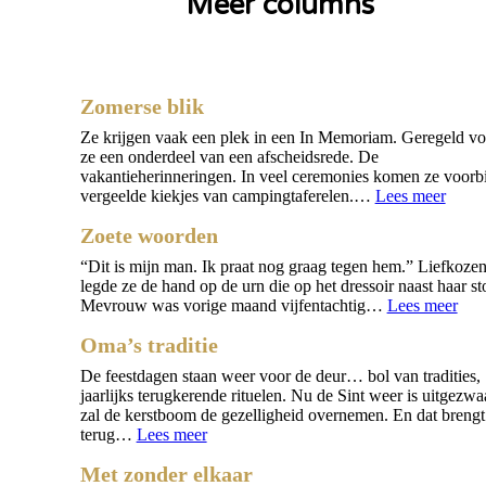
Meer columns
Zomerse blik
Ze krijgen vaak een plek in een In Memoriam. Geregeld v
ze een onderdeel van een afscheidsrede. De
vakantieherinneringen. In veel ceremonies komen ze voorbi
:
vergeelde kiekjes van campingtaferelen.…
Lees meer
Zome
Zoete woorden
blik
“Dit is mijn man. Ik praat nog graag tegen hem.” Liefkoze
legde ze de hand op de urn die op het dressoir naast haar st
:
Mevrouw was vorige maand vijfentachtig…
Lees meer
Zoe
Oma’s traditie
woo
De feestdagen staan weer voor de deur… bol van tradities,
jaarlijks terugkerende rituelen. Nu de Sint weer is uitgezwa
zal de kerstboom de gezelligheid overnemen. En dat breng
:
terug…
Lees meer
Oma’s
Met zonder elkaar
traditie