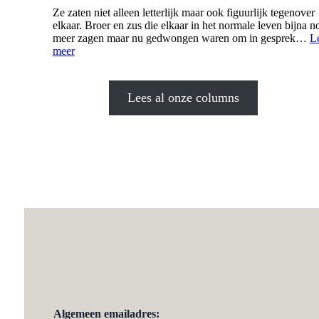
Ze zaten niet alleen letterlijk maar ook figuurlijk tegenover
elkaar. Broer en zus die elkaar in het normale leven bijna n
meer zagen maar nu gedwongen waren om in gesprek…
L
:
meer
Met
zonder
elkaar
Lees al onze columns
Algemeen emailadres: