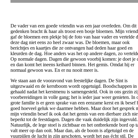
De vader van een goede vriendin was een jaar overleden. Om dit 
gedenken bracht ik haar als troost een bosje bloemen. Mijn vriend
gaf de bloemen een plekje bij de foto van haar vader en vertelde d
deze dag niet eens zo heel zwaar was. De bloemen, maar ook
berichtjes en kaartjes die ze ontvangen had deden haar goed en
kleurden de dag. Hoe anders was het op andere dagen, zo vertelde
Op normale dagen. Dagen die gewoon voorbij komen: je doet je 
en dan komt het ineens keihard binnen. Het gemis. Omdat hij er
normaal gewoon was. En er nu nooit meer is.
We staan aan de vooravond van feestelijke dagen. De Sint is
uitgezwaaid en de kerstboom wordt opgetuigd. Boodschappen in 
gehaald nadat het kerstmenu is samengesteld. Ook in ons gezin zi
voorbereidingen in volle gang; het is ieder jaar weer genieten. In 
grote familie is er geen sprake van een eenzame kerst en ik besef 
goed hoeveel geluk we daarmee hebben. Maar door het gesprek 
mijn vriendin besef ik ook dat het gemis van een dierbare zich nie
beperkt tot de feestdagen. Dagen die vaak duidelijk zijn ingevuld.
Natuurlijk, de lege stoel is zichtbaar en het ontbrekende bord op t
valt meer op dan ooit. Maar dan, als de boom is afgetuigd en de
vuurpijlen de lucht in zijn geschoten, wordt het pas écht stil. De