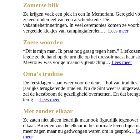
Zomerse blik
Ze krijgen vaak een plek in een In Memoriam. Geregeld v
ze een onderdeel van een afscheidsrede. De
vakantieherinneringen. In veel ceremonies komen ze voorbi
:
vergeelde kiekjes van campingtaferelen.…
Lees meer
Zome
Zoete woorden
blik
“Dit is mijn man. Ik praat nog graag tegen hem.” Liefkoze
legde ze de hand op de urn die op het dressoir naast haar st
:
Mevrouw was vorige maand vijfentachtig…
Lees meer
Zoe
Oma’s traditie
woo
De feestdagen staan weer voor de deur… bol van tradities,
jaarlijks terugkerende rituelen. Nu de Sint weer is uitgezwa
zal de kerstboom de gezelligheid overnemen. En dat breng
:
terug…
Lees meer
Oma’s
Met zonder elkaar
traditie
Ze zaten niet alleen letterlijk maar ook figuurlijk tegenover
elkaar. Broer en zus die elkaar in het normale leven bijna n
meer zagen maar nu gedwongen waren om in gesprek…
L
:
meer