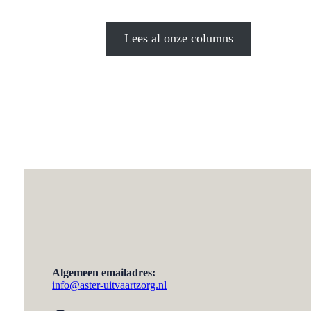
Met
zonder
elkaar
Lees al onze columns
Algemeen emailadres:
info@aster-uitvaartzorg.nl