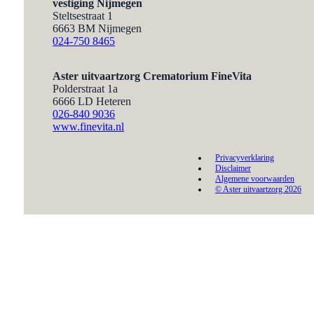
vestiging Nijmegen
Steltsestraat 1
6663 BM Nijmegen
024-750 8465
Aster uitvaartzorg
Crematorium FineVita
Polderstraat 1a
6666 LD Heteren
026-840 9036
www.finevita.nl
Privacyverklaring
Disclaimer
Algemene voorwaarden
© Aster uitvaartzorg 2026